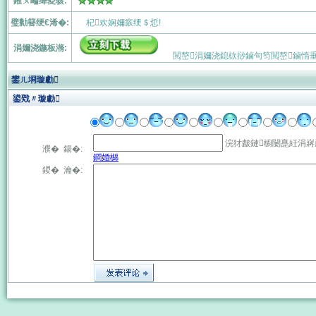
鎺ㄨ崘绛夌骇:
璧勬簮绠€浠�:
杞欢娴嬭瘯绠＄悊!
涓嬭浇鍦板潃:
閲嶅涓嬭浇鎴栨挱鏀句笉閲嶅鏀惰
鐢ㄦ埛璇勮
鍙戣〃璇勮
浣犲皻鏈櫥闄嗭紝涓
濮� 鍚�:
鐧婚檰
鍐� 瀹�: