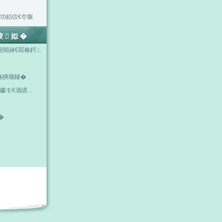
功銆佽€冭瘯
掕姒�
垂閲嶈€冩椿鍔ㄥ
浼樻儬鏈�
钀モ€濆緛...
唽
�