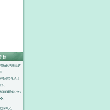
嗙被
瓚銆佹埧鍦颁骇
..
畻鏈恒€佺綉缁
佹妧..
悊銆侀攢鍞€佽
�..
姟琛屼笟