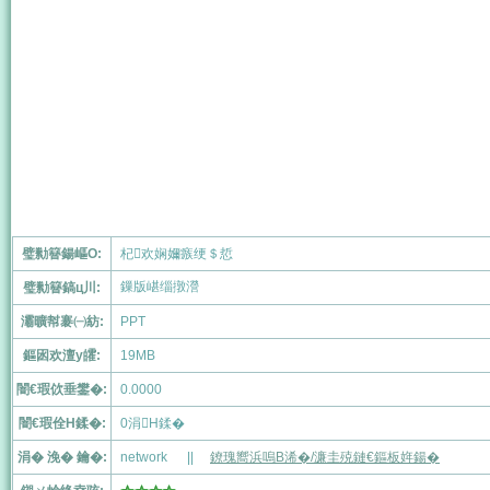
璧勬簮鍚嶇О:
杞欢娴嬭瘯绠＄悊
鏁版嵁缁撴瀯
璧勬簮鎬ц川:
灞曠幇褰㈠紡:
PPT
鏂囦欢澶у皬:
19MB
闇€瑕佽垂鐢�:
0.0000
闇€瑕佺Н鍒�:
0
涓Н鍒�
涓� 浼� 鑰�:
network
||
鐐瑰嚮浜嗚В浠�/濂圭殑鏈€鏂板姩鍚�