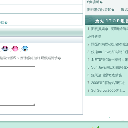
€侀噰璐�..
閲戣瀺銆佽瘉鍒�
璇讳
瀹炶TOP鎺
垂锛�
1.
閲戞捣娲�--寰蒋鍏嶈
紑濮嬩簡
2.
閲戞捣娲嬫€濈鑰冭瘯
3.
鈥淪un Java涓浗璁粌
嶈兘澶熷彂琛ㄨ瘎璁猴紝璇峰厛鐧婚檰锛�
4.
.NET鍩硅鍦ㄧ嚎娉ㄥ
5.
Sun Java涓浗璁粌钀
6.
鑱屼笟瑙勫垝璁插骇
7.
2008寰蒋瀹炶璁″垝
8.
Sql Server2005锛圡...