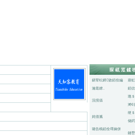
琛屼笟鍒
鍖荤枟鍗敓銆佺編
寤虹
瀹逛繚..
銆佽
璁＄
浣撹偛
溿€
绠＄
姹借溅
储鍔
璐告槗銆佺墿娴併
鏈嶅